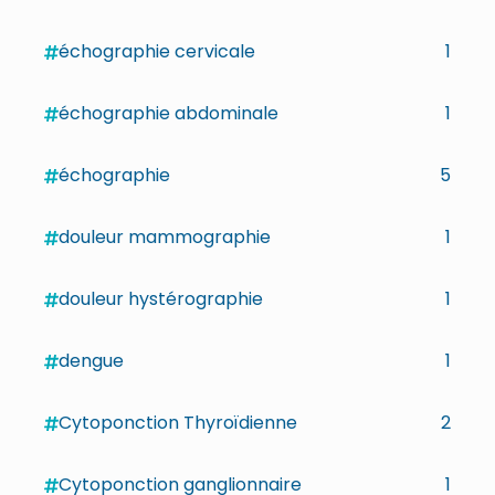
échographie cervicale
1
échographie abdominale
1
échographie
5
douleur mammographie
1
douleur hystérographie
1
dengue
1
Cytoponction Thyroïdienne
2
Cytoponction ganglionnaire
1